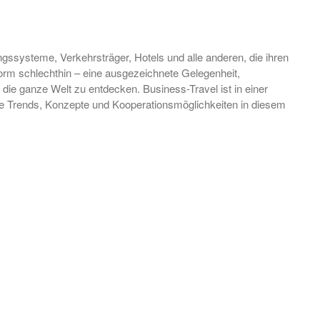
Hygiene Konzept
ngssysteme, Verkehrsträger, Hotels und alle anderen, die ihren
Fruit Logistica 09.02.2022 –
m schlechthin – eine ausgezeichnete Gelegenheit,
11.02.2022
ie ganze Welt zu entdecken. Business-Travel ist in einer
Grüne Woche 21.01.2022 –
e Trends, Konzepte und Kooperationsmöglichkeiten in diesem
30.01.2022
IFA 29.08.2021 – 02.09.2021
ITB 09.03.2022 – 13.03.2022