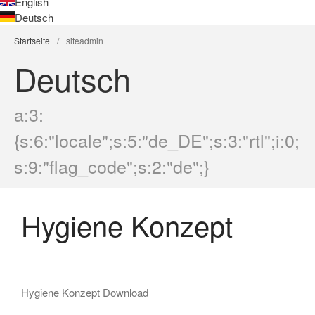
English
Deutsch
Startseite
/
siteadmin
Deutsch
a:3:
Hygiene Konzept
{s:6:"locale";s:5:"de_DE";s:3:"rtl";i:0;
Fruit Logistica 09.02.2022 –
11.02.2022
s:9:"flag_code";s:2:"de";}
Grüne Woche 21.01.2022 –
30.01.2022
IFA 29.08.2021 – 02.09.2021
Hygiene Konzept
ITB 09.03.2022 – 13.03.2022
Hygiene Konzept Download